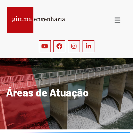
Á
r
e
a
s
d
e
A
t
u
a
ç
ã
o