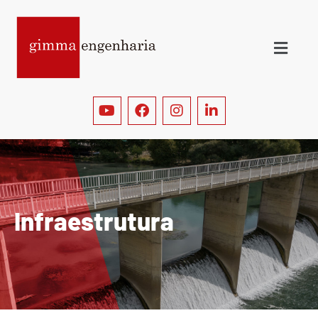
I
n
f
r
a
e
s
t
r
u
t
u
r
a