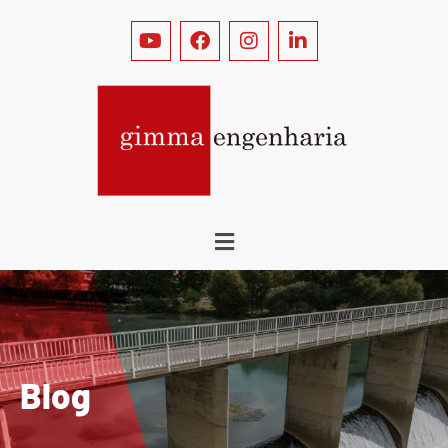
B
l
o
g